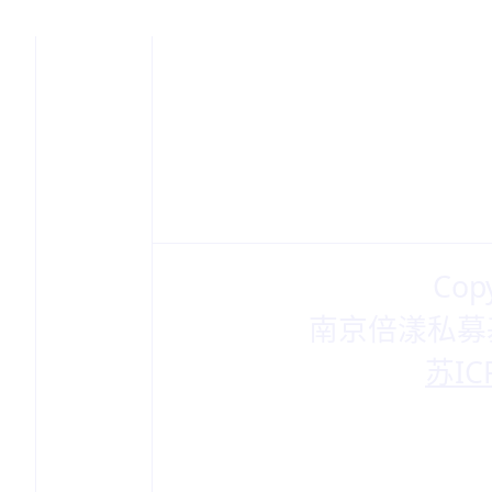
4：中国证监会规定的其他
请您详细阅读上述合格投
择。如果您继续访问或使
明及保证您或您所代表的机
适用的司法区域的有关法
Cop
关约束。如果您不符合“合
南京倍漾私募
相关约束，请勿继续访问
苏IC
如您不同意上述条款与条
本页面的各种信息和数据
销售要约、或买入任何产